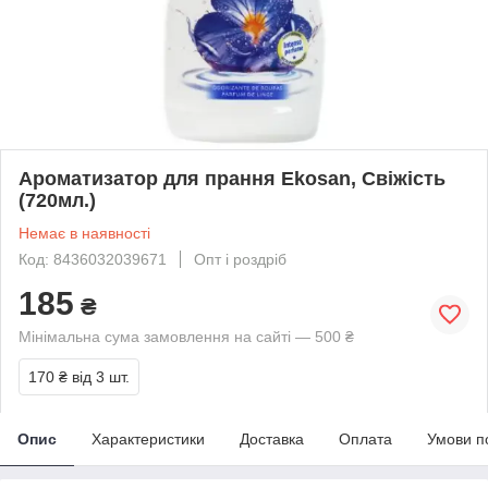
Ароматизатор для прання Ekosan, Свіжість
(720мл.)
Немає в наявності
Код: 8436032039671
Опт і роздріб
185
₴
Мінімальна сума замовлення на сайті — 500 ₴
170 ₴
від 3 шт.
Опис
Характеристики
Доставка
Оплата
Умови п