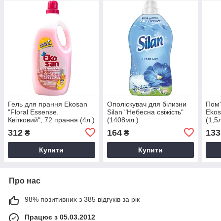
Гель для прання Ekosan
Ополіскувач для білизни
Пом'
"Floral Essense.
Silan "Небесна свіжість"
Ekos
Квітковий", 72 прання (4л.)
(1408мл.)
(1,5л
312
164
133
₴
₴
Купити
Купити
Про нас
98% позитивних з 385 відгуків за рік
Працює з 05.03.2012